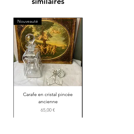
similaires
directement à votre domicile.
Nouveauté
Nouveauté
Carafe en cristal pincée
Petit pichet en terre 
ancienne
Prix
65,00 €