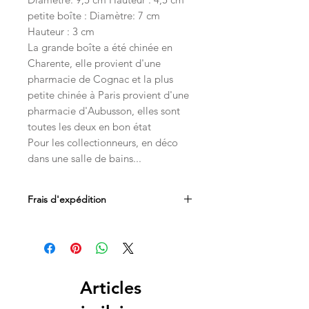
petite boîte : Diamètre: 7 cm
Hauteur : 3 cm
La grande boîte a été chinée en
Charente, elle provient d'une
pharmacie de Cognac et la plus
petite chinée à Paris provient d'une
pharmacie d'Aubusson, elles sont
toutes les deux en bon état
Pour les collectionneurs, en déco
dans une salle de bains...
Frais d'expédition
Les frais d'expédition sont inclus dans
le prix. Livraison par Mondial Relay en
Belgique, France et au Luxembourg.
Les livraisons en Suisse sont
Articles
acheminées par les services postaux