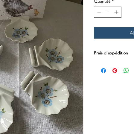
Quantité
*
Aj
Frais d'expédition
Les frais d'expédition
par Mondial Relay en
Luxembourg.
Les livraisons en Sui
postaux directement 