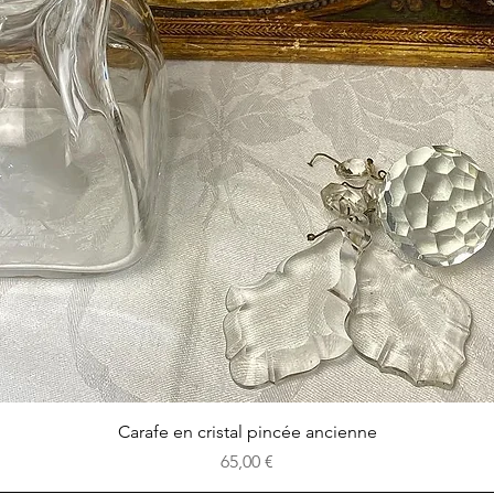
Aperçu rapide
Carafe en cristal pincée ancienne
Prix
65,00 €