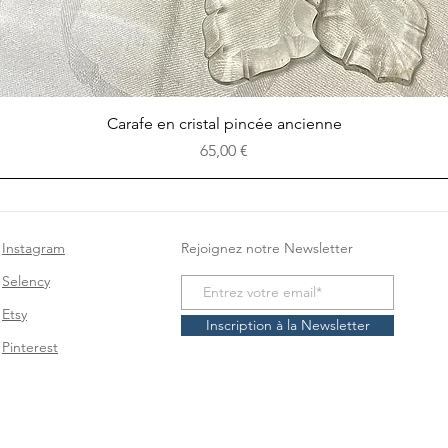
Aperçu rapide
Carafe en cristal pincée ancienne
Prix
65,00 €
Instagram
Rejoignez notre Newsletter
Selency
Etsy
Inscription à la Newsletter
Pinterest
brocante en ligne
antiquités