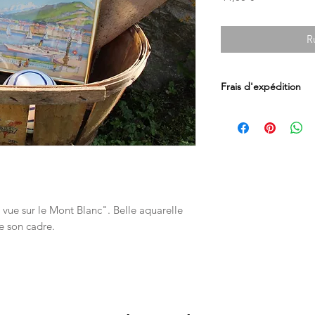
R
Frais d'expédition
Les frais d'expédition
par Mondial Relay en
Luxembourg.
Les livraisons en Sui
postaux directement 
vue sur le Mont Blanc". Belle aquarelle
e son cadre.