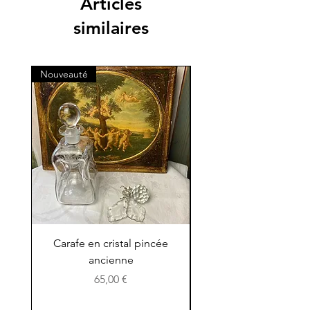
Articles
directement à votre domicile.
similaires
Nouveauté
Nouveauté
Carafe en cristal pincée
Petit pichet en terre 
ancienne
Prix
65,00 €