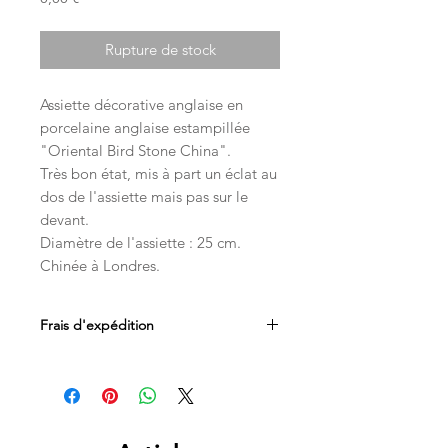
Rupture de stock
Assiette décorative anglaise en
porcelaine anglaise estampillée
"Oriental Bird Stone China".
Très bon état, mis à part un éclat au
dos de l'assiette mais pas sur le
devant.
Diamètre de l'assiette : 25 cm.
Chinée à Londres.
Frais d'expédition
Les frais d'expédition sont inclus dans
le prix. Livraison par Mondial Relay en
Belgique, France et au Luxembourg.
Les livraisons en Suisse sont
acheminées par les services postaux