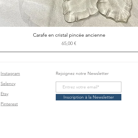
Aperçu rapide
Carafe en cristal pincée ancienne
Prix
65,00 €
Instagram
Rejoignez notre Newsletter
Selency
Etsy
Inscription à la Newsletter
Pinterest
brocante en ligne
antiquités
antiquités en ligne