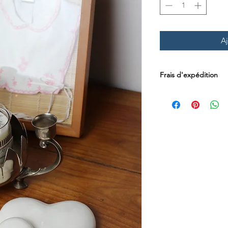
Aj
Frais d'expédition
Les frais d'expédition
par Mondial Relay en
Luxembourg.
Les livraisons en Sui
postaux directement 