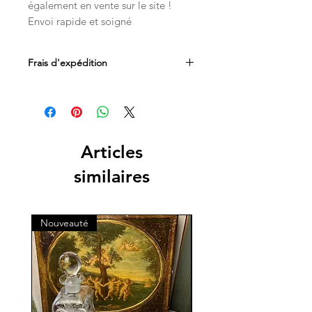
également en vente sur le site !
Envoi rapide et soigné
Frais d'expédition
Les frais d'expédition sont inclus dans
le prix. Livraison par Mondial Relay en
Belgique, France et au Luxembourg.
Articles
similaires
Nouveauté
Nouveauté