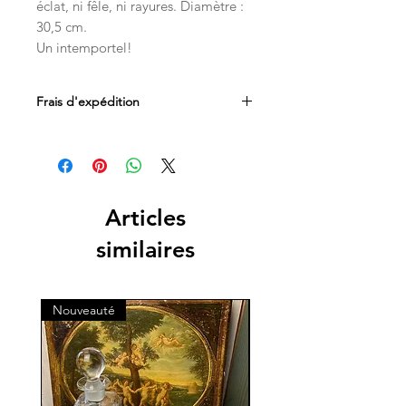
éclat, ni fêle, ni rayures. Diamètre :
30,5 cm.
Un intemportel!
Frais d'expédition
Les frais d'expédition sont inclus dans
le prix. Livraison par Mondial Relay en
Belgique, France et au Luxembourg.
Articles
similaires
Nouveauté
Nouveauté