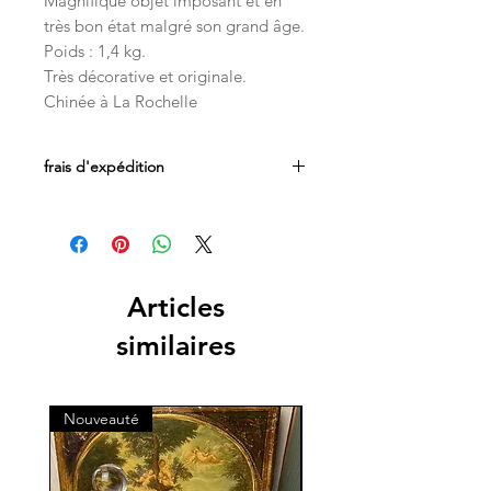
Magnifique objet imposant et en
très bon état malgré son grand âge.
Poids : 1,4 kg.
Très décorative et originale.
Chinée à La Rochelle
frais d'expédition
Les frais d'expédition sont inclus dans
le prix. Livraison par Mondial Relay en
Belgique, France et au Luxembourg.
Les livraisons en Suisse sont
acheminées par les services postaux
Articles
directement à votre domicile.
similaires
Nouveauté
Nouveauté