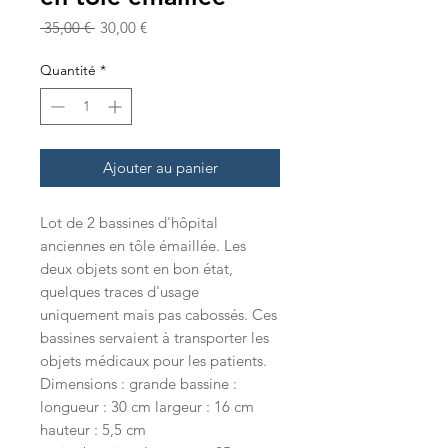
Prix
Prix
 35,00 € 
30,00 €
original
promotionnel
Quantité
*
Ajouter au panier
Lot de 2 bassines d'hôpital
anciennes en tôle émaillée. Les
deux objets sont en bon état,
quelques traces d'usage
uniquement mais pas cabossés. Ces
bassines servaient à transporter les
objets médicaux pour les patients.
Dimensions : grande bassine :
longueur : 30 cm largeur : 16 cm
hauteur : 5,5 cm