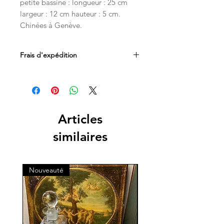
petite bassine : longueur : 25 cm
largeur : 12 cm hauteur : 5 cm.
Chinées à Genève.
Frais d'expédition
Les frais d'expédition sont inclus dans
le prix. Livraison par Mondial Relay en
Belgique, France et au Luxembourg.
Les livraisons en Suisse sont
acheminées par les services postaux
Articles
directement à votre domicile.
similaires
Nouveauté
Nouveauté