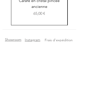
Carafe en cristal pincée
Petit pichet en terre 
ancienne
Prix
65,00 €
Showroom
Instagram
Frais d'expédition
A propos
Selency
Etat des articles
Contact
Etsy
Questions
Pinterest