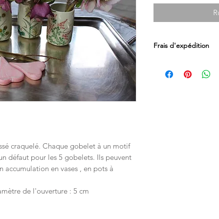
R
Frais d'expédition
Les frais d'expédition
par Mondial Relay en
Luxembourg.
Les livraisons en Sui
postaux directement 
nissé craquelé. Chaque gobelet à un motif
un défaut pour les 5 gobelets. Ils peuvent
en accumulation en vases , en pots à
amètre de l'ouverture : 5 cm