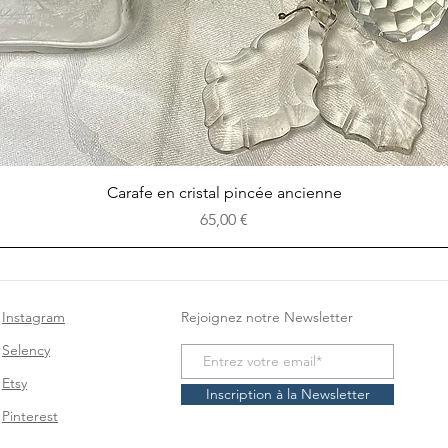
Aperçu rapide
Carafe en cristal pincée ancienne
Prix
65,00 €
Instagram
Rejoignez notre Newsletter
Selency
Etsy
Inscription à la Newsletter
Pinterest