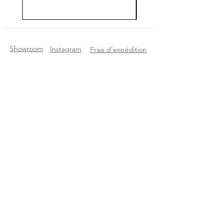
Showroom
Instagram
Frais d'expédition
A propos
Selency
Etat des articles
Contact
Etsy
Questions
Pinterest
Rejoignez notre Newsletter