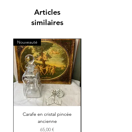
Articles
similaires
Nouveauté
Nouveauté
Carafe en cristal pincée
Petit pichet en terre 
ancienne
Prix
65,00 €