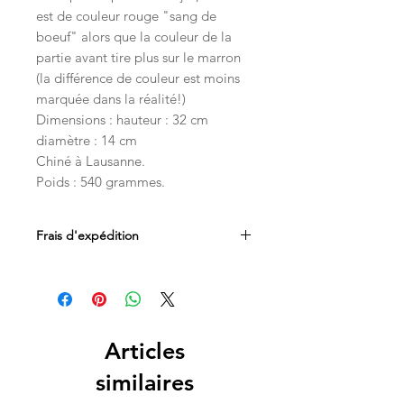
est de couleur rouge "sang de
boeuf" alors que la couleur de la
partie avant tire plus sur le marron
(la différence de couleur est moins
marquée dans la réalité!)
Dimensions : hauteur : 32 cm
diamètre : 14 cm
Chiné à Lausanne.
Poids : 540 grammes.
Frais d'expédition
Les frais d'expédition sont inclus dans
le prix. Livraison par Mondial Relay en
Belgique, France et au Luxembourg.
Les livraisons en Suisse sont
Articles
acheminées par les services postaux
similaires
directement à votre domicile.