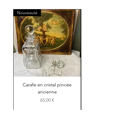
Nouveauté
Nouveauté
Carafe en cristal pincée
Petit pichet en terre 
ancienne
Prix
65,00 €
Showroom
Instagram