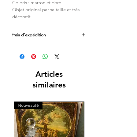
Coloris : marron et doré
Objet original par sa taille et très
décoratif
frais d'expédition
Les frais d'expédition sont inclus dans
le prix. Livraison par Mondial Relay en
Belgique, France et au Luxembourg.
Les livraisons en Suisse sont
acheminées par les services postaux
Articles
directement à votre domicile.
similaires
Nouveauté
Nouveauté