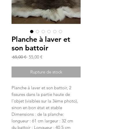
Planche à laver et
son battoir
Prix
Prix
 65,00 € 
55,00 €
original
promotionnel
Rupture de stock
Planche à laver et son battoir, 2
fissures dans la partie haute de
l'objet (visibles sur la 3ème photo),
sinon en bon état et stable
Dimensions : de la planche:
longueur : 61 cm largeur : 32 cm
du battoir : Longueur : 40,5 cm