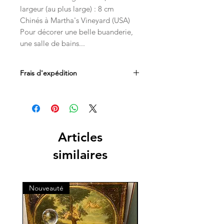
largeur (au plus large) : 8 cm
Chinés à Martha's Vineyard (USA)
Pour décorer une belle buanderie,
une salle de bains...
Frais d'expédition
Les frais d'expédition sont inclus dans
le prix. Livraison par Mondial Relay en
Belgique, France et au Luxembourg.
Les livraisons en Suisse sont
Articles
acheminées par les services postaux
similaires
directement à votre domicile.
Retrait possible sur Saint-Julien-en-
Genevois ou Genève et sa banlieue.
Nouveauté
Nouveauté
Pour tout autre pays de livraison,
merci de me contacter à l'adresse