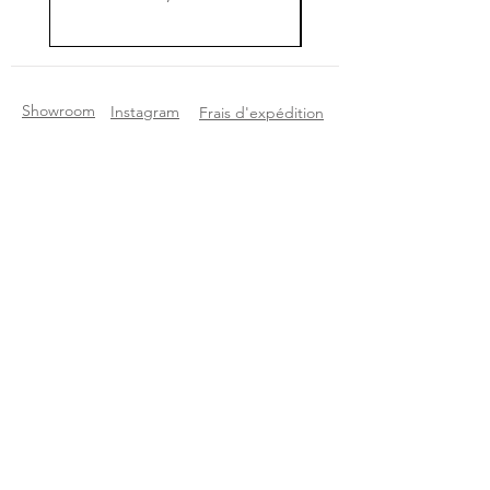
Showroom
Instagram
Frais d'expédition
A propos
Selency
Etat des articles
Contact
Etsy
Questions
Pinterest
Rejoignez notre Newsletter