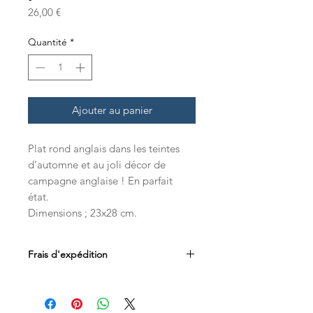
Prix
26,00 €
Quantité
*
Ajouter au panier
Plat rond anglais dans les teintes
d’automne et au joli décor de
campagne anglaise ! En parfait
état.
Dimensions ; 23x28 cm.
Frais d'expédition
Les frais d'expédition sont inclus dans
le prix. Livraison par Mondial Relay en
Belgique, France et au Luxembourg.