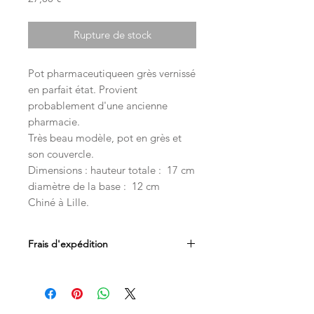
Rupture de stock
Pot pharmaceutiqueen grès vernissé
en parfait état. Provient
probablement d'une ancienne
pharmacie.
Très beau modèle, pot en grès et
son couvercle.
Dimensions : hauteur totale : 17 cm
diamètre de la base : 12 cm
Chiné à Lille.
Frais d'expédition
Les frais d'expédition sont inclus dans
le prix. Livraison par Mondial Relay en
Belgique, France et au Luxembourg.