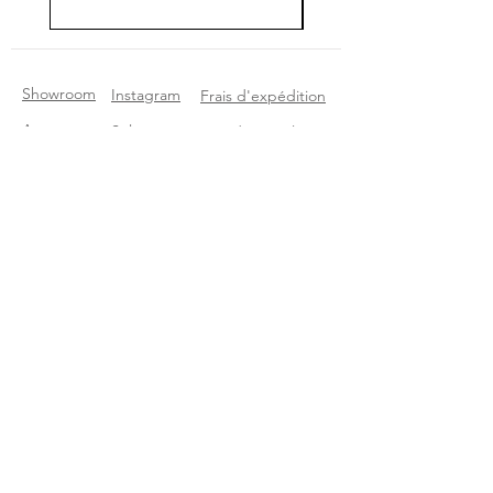
Showroom
Instagram
Frais d'expédition
A propos
Selency
Etat des articles
Contact
Etsy
Questions
Pinterest
Rejoignez notre Newsletter