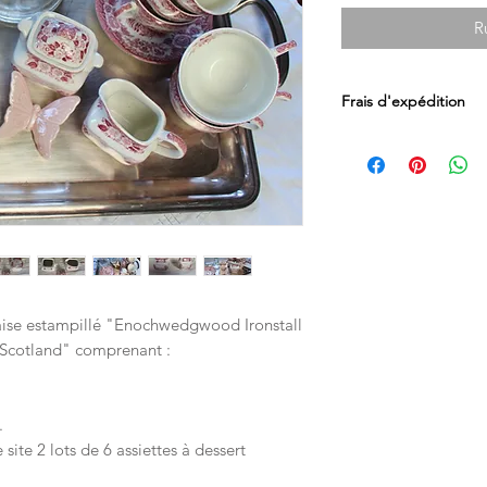
R
Frais d'expédition
Les frais d'expédition
par Mondial Relay en
Luxembourg.
Les livraisons en Sui
postaux directement 
laise estampillé "Enochwedgwood Ironstall
Scotland" comprenant :
.
 site 2 lots de 6 assiettes à dessert