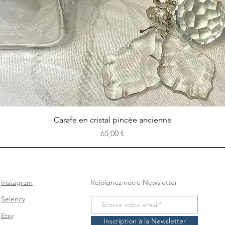
Aperçu rapide
Carafe en cristal pincée ancienne
Prix
65,00 €
Instagram
Rejoignez notre Newsletter
Selency
Etsy
Inscription à la Newsletter