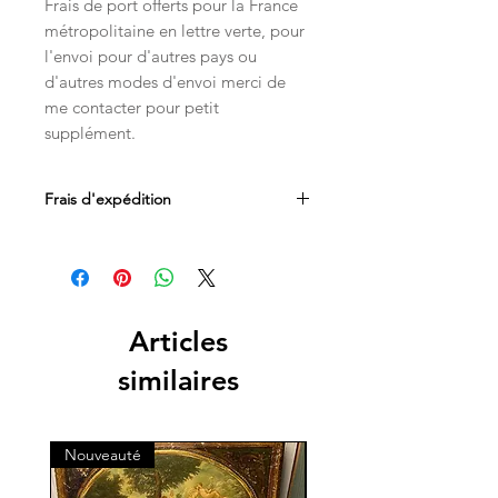
Frais de port offerts pour la France
métropolitaine en lettre verte, pour
l'envoi pour d'autres pays ou
d'autres modes d'envoi merci de
me contacter pour petit
supplément.
Frais d'expédition
Frais de port offerts pour la France
métropolitaine en lettre verte, pour
l'envoi pour d'autres pays ou d'autres
modes d'envoi merci de me
contacter pour petit supplément.
Articles
similaires
Nouveauté
Nouveauté