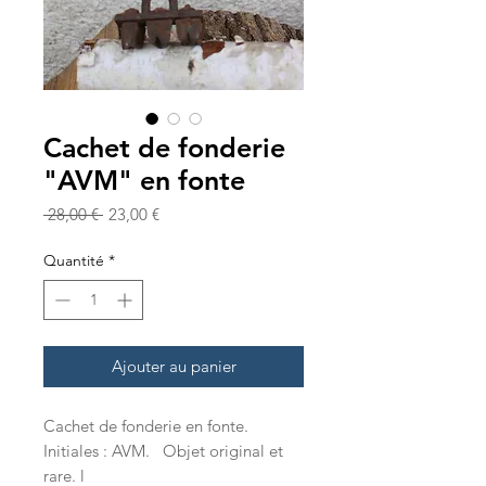
Cachet de fonderie
"AVM" en fonte
Prix
Prix
 28,00 € 
23,00 €
original
promotionnel
Quantité
*
Ajouter au panier
Cachet de fonderie en fonte.
Initiales : AVM. Objet original et
rare. l