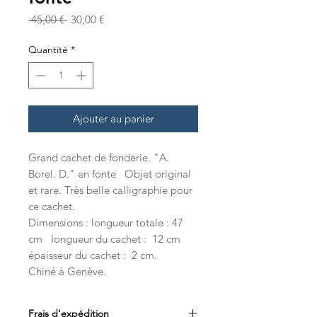
Prix
Prix
 45,00 € 
30,00 €
original
promotionnel
Quantité
*
Ajouter au panier
Grand cachet de fonderie. "A.
Borel. D." en fonte Objet original
et rare. Très belle calligraphie pour
ce cachet.
Dimensions : longueur totale : 47
cm longueur du cachet : 12 cm
épaisseur du cachet : 2 cm.
Chiné à Genève.
Frais d'expédition